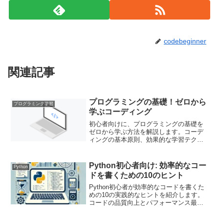
codebeginner
関連記事
プログラミングの基礎！ゼロから
プログラミング学習
学ぶコーディング
初心者向けに、プログラミングの基礎を
ゼロから学ぶ方法を解説します。コーデ
ィングの基本原則、効果的な学習テクニ
ック、具体的な例を通じて、初心者がス
ムーズにプログラミングスキルを身につ
けるためのガイドを提供します。
Python初心者向け: 効率的なコー
Python
ドを書くための10のヒント
Python初心者が効率的なコードを書くた
めの10の実践的なヒントを紹介します。
コードの品質向上とパフォーマンス最適
化に役立つポイントを学びましょう。