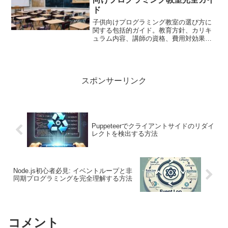
つけ、効率的かつ成功する開発プロジェ
ド
クトを実現するためのガイドです。
子供向けプログラミング教室の選び方に
関する包括的ガイド。教育方針、カリキ
ュラム内容、講師の資格、費用対効果、
オンラインとオフラインの比較、子供の
興味を引き出す方法などを詳しく解説。
親御さんが子供のための最適な教育環境
を選ぶための重要なポイントを提供しま
す。
スポンサーリンク
Puppeteerでクライアントサイドのリダイ
レクトを検出する方法
Node.js初心者必見: イベントループと非
同期プログラミングを完全理解する方法
コメント