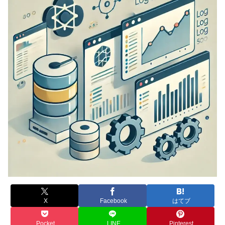
X
Facebook
はてブ
Pocket
LINE
Pinterest