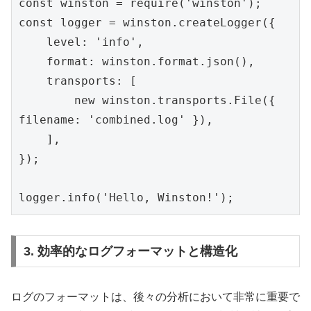
const winston = require('winston');
const logger = winston.createLogger({
    level: 'info',
    format: winston.format.json(),
    transports: [
        new winston.transports.File({ 
filename: 'combined.log' }),
    ],
});
logger.info('Hello, Winston!');
3. 効率的なログフォーマットと構造化
ログのフォーマットは、後々の分析において非常に重要で