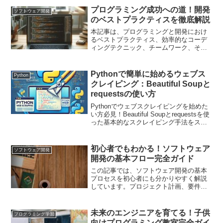
プログラミング成功への道！開発
ソフトウェア開発
のベストプラクティスを徹底解説
本記事は、プログラミングと開発におけ
るベストプラクティス、効率的なコーデ
ィングテクニック、チームワーク、そし
てキャリア成長についての包括的なガイ
ドです。初心者から経験豊かな開発者ま
で、誰もが自身のスキルを向上させ、プ
Pythonで簡単に始めるウェブス
Python
ロジェクトを成功に導くための実践的な
クレイピング：Beautiful Soupと
アドバイスを提供します。
requestsの使い方
Pythonでウェブスクレイピングを始めた
い方必見！Beautiful Soupとrequestsを使
った基本的なスクレイピング手法をステ
ップバイステップで解説します。
初心者でもわかる！ソフトウェア
ソフトウェア開発
開発の基本フロー完全ガイド
この記事では、ソフトウェア開発の基本
プロセスを初心者にも分かりやすく解説
しています。プロジェクト計画、要件定
義、設計、開発、テスト、デプロイメン
ト、そしてメンテナンスまでの各段階を
詳しく説明し、実践的な例を交えていま
未来のエンジニアを育てる！子供
プログラミング学習
す。ソフトウェア開発の基礎知識を身に
向けプログラミング教室完全ガイ