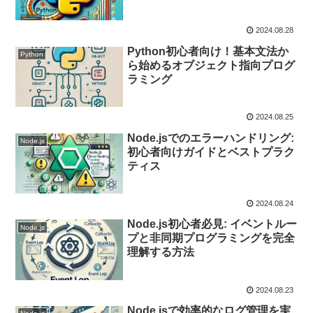
2024.08.28
Python初心者向け！基本文法か
Python
ら始めるオブジェクト指向プログ
ラミング
2024.08.25
Node.jsでのエラーハンドリング:
Node.js
初心者向けガイドとベストプラク
ティス
2024.08.24
Node.js初心者必見: イベントルー
Node.js
プと非同期プログラミングを完全
理解する方法
2024.08.23
Node.jsで効率的なログ管理を実