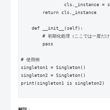
                cls._instance = super(Singleton, cls).__new__(cls)

        return cls._instance

    def __init__(self):

        # 初期化処理（ここでは一度だけ実行されます）

        pass

# 使用例

singleton1 = Singleton()

singleton2 = Singleton()

print(singleton1 is singleton2) 
解説
：